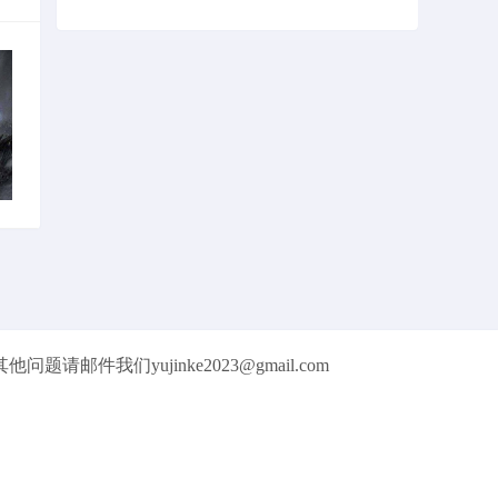
们yujinke2023@gmail.com