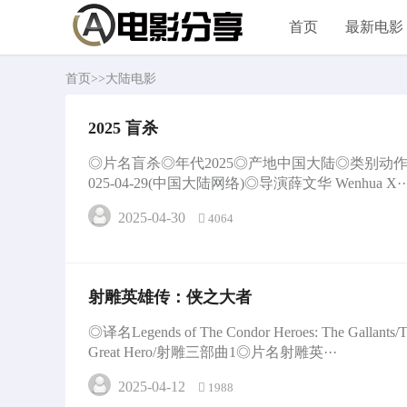
首页
最新电影
首页
>>
大陆电影
2025 盲杀
◎片名盲杀◎年代2025◎产地中国大陆◎类别动
025-04-29(中国大陆网络)◎导演薛文华 Wenhua X··
2025-04-30
4064
射雕英雄传：侠之大者
◎译名Legends of The Condor Heroes: The Gallants/Th
Great Hero/射雕三部曲1◎片名射雕英···
2025-04-12
1988