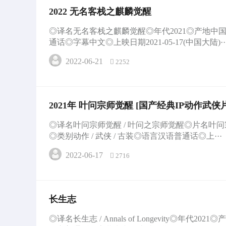
2022 无名客栈之麒麟觉醒
◎译名无名客栈之麒麟觉醒◎年代2021◎产地中
通话◎字幕中文◎上映日期2021-05-17(中国大陆)··
2022-06-21
2252
2021年 叶问宗师觉醒 [国产经典IP动作
◎译名叶问宗师觉醒 / 叶问之宗师觉醒◎片名叶问
◎类别动作 / 武侠 / 古装◎语言汉语普通话◎上···
2022-06-17
2716
长生志
◎译名长生志 / Annals of Longevity◎年代