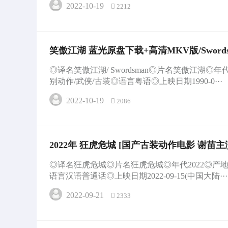
2022-10-19
2212
笑傲江湖 蓝光原盘下载+高清MKV版/Swordsma
◎译名笑傲江湖/ Swordsman◎片名笑傲江湖◎年
别动作/武侠/古装◎语言粤语◎上映日期1990-0···
2022-10-19
2086
2022年 狂虎危城 [国产古装动作电影 谢苗
◎译名狂虎危城◎片名狂虎危城◎年代2022◎产地中
语言汉语普通话◎上映日期2022-09-15(中国大陆···
2022-09-21
2333